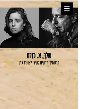
שלך, א. כורם
תרגומים חדשים לשירי לאונרד כהן