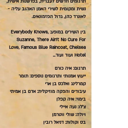
תרגומים חדשים לעברית, בפרשנות אישית,
נשית ומקומית לשירי האמן האהוב עליה -
לאונרד כהן,
גדול הפזמונאים.
בין השירים במופע: Everybody Knows,
Suzanne,
There Ain't No Cure For
Love, Famous Blue Raincoat, Chelsea
Hotel ועוד ועוד…
תרגום: איה כורם
ייעוץ אמנותי ותרגומים נוספים: תומר
קמרלינג ואלכס בן ארי
עיבודים והפקה מוזיקלית: אדם בן אמיתי
בימוי: איה קפלן
צ׳לו: נעה איילי
ויולה: שולי ווטרמן
בס וקולות: דניאל רובין