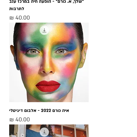
״שלך, א. כורם״ - הופעה חיה במרכז ענב
לתרבות
מחיר
איה כורם 2022 - אלבום דיגיטלי
מחיר