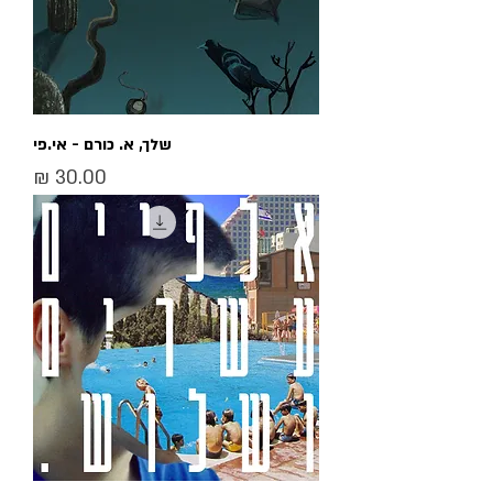
שלך, א. כורם - אי.פי
מחיר