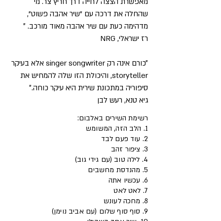
מאפשרת הצצה לחייה דרך חריץ צר. מי
שהחלה את דרכה עם "שיר אהבה פשוט",
מדהימה כעת עם שיר אהבה מאוד מורכב. ״
רז ישראלי, NRG
״כורם אינה רק singer songwriter אלא בעיקר
storyteller, והיכולת הזו שלה להמחיש את
סיפוריה במתכונת שירית היא עיקר כוחה.״
גיא טנא, רעש לבן
רשימת השירים באלבום:
1. הלב הזה, המשומש
2. עוד פעם לבד
3. ציפור זהב
4. לילה טוב (עם גידי גוב)
5. מהנדסת מחשבים
6. עכשיו אתה
7. לאט לאט
8. מחכה לעונש
9. סוף סוף שלום (עם אביב נוימן)