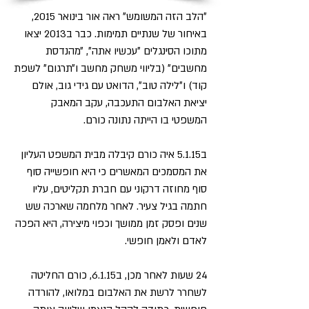
״הלב הזה המשומש״ ראה אור בינואר 2015,
באיחור של שנתיים תמימות. כבר ב2013 יצאו
מתוכו הסינגלים ״עכשיו אתה״, ״מהנדסת
מחשבים״ (בליווי משחק מחשב ו״תרגום״ לשפת
קוד) ו״לילה טוב״, הדואט עם גידי גוב, אולם
יציאת האלבום התעכבה, עקב המאבק
המשפטי בו הייתה נתונה כורם.
ב5.1.15 איה כורם קיבלה מבית המשפט העליון
את המסמכים המאשרים כי היא חופשייה סוף
סוף מחוזה דרקוני עם חברת תקליטים, עליו
חתמה בגיל צעיר. לאחר מלחמה שארכה
שש
שנים
ופסק זמן ממושך וכפוי מיצירה, היא הפכה
לאדם ולאמן חופשי.
24 שעות לאחר מכן, ב6.1.15, כורם החליטה
לשחרר לרשת את האלבום במלואו, להורדה