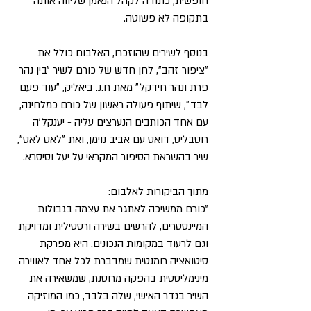
חופשית, כתודה לקהל הנאמן שליווה אותה
בתקופה לא פשוטה.
בנוסף לשירים שהוזכרו, האלבום כולל את
״ציפור זהב״, לחן חדש של כורם לשיר ״בין נהר
פרת ונהר חידקל״ מאת ח.נ. ביאליק, ״עוד פעם
לבד״, שיתוף פעולה ראשון של כורם כמלחינה,
עם אחד הכותבים הנערצים עליה - יענקל׳ה
רוטבליט, דואט עם אביב נוימן, ואת ״לאט לאט״,
שיר בהשראת הסיפור המקראי על יעל וסיסרא.
מתוך הביקורות לאלבום:
״כורם ממשיכה לאתגר את עצמה בגבולות
המיינסטרים, להרשים בשירה ורסטילית ומדויקת
וגם לרעוד במקומות הנכונים. היא מפרקת
סיטואציה רומנטית שמדברת לכל אחד לאווירה
מינימליסטית בהפקה מרוסנת, שמשאירה את
השיר בגדר האישי, שלה בלבד, כמו המוזיקה