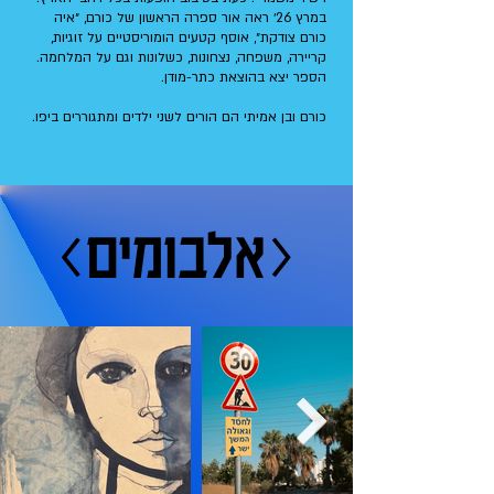
במרץ 26׳ ראה אור ספרה הראשון של כורם, ״איה
כורם צודקת״, אוסף קטעים הומוריסטיים על זוגיות,
קריירה, משפחה, נצחונות, כשלונות וגם על המלחמה.
הספר יצא בהוצאת כתר-מודן.
כורם ובן אמיתי הם הורים לשני ילדים ומתגוררים ביפו.
<אלבומים>
<אלבומים>