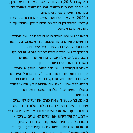
באוקטובר 2018, העלתה לראשונה את המופע ״שלך,
א. כורם״, תרגומים חדשים שכתבה לשירי לאונרד כהן
בפרשנות אישית, נשית ומקומית.
ב2020 ראה אור אלבומה השישי ״הכוכבת של נצרת
עילית״, הכולל בין היתר את הלהיט ״רק אהבה״ עם בן
זוגה, אדם בן אמיתי.
במאי 2022 יצא האלבום ״איה כורם 2022״, הכולל
חידושים לשירים מתוך אלבומיה הראשונים, ובכך הפך
את כורם לבעלים הבלעדית של יצירותיה.
במהלך 2022, החלה כורם לכתוב טור אישי במוסף
השבת של ישראל היום. כיום הוא אחד הטורים
האהובים והנקראים ביותר בעיתון.
לאחר אוקטובר 2023, חזר המופע ״שלך א. כורם״
לבמות, בתוספת תרגום חדש - ״למה אהובי״, ואיתו גם
אלבום הופעה חיה שהוקלט במרכז ענב לתרבות.
בספטמבר 2024 ראה אור אלבומה העשירי - ״לחסד
וגאולה המשך ישר״, אלבום העוסק במלחמה
הנוכחית.
באוקטובר 2025 הוציאה כורם את ״עלינו לא שרים
שירים״ - אלבום שירי תשובה לנתן אלתרמן, בו היא
מתכתבת עם המשורר האגדי וכולל את ״אליפלט 2.0״
- המשך לשיר הידוע, את ״עלינו לא שרים שירים״ -
תשובה ל״ליל חניה״ העוסקת בנשות המילואים,
ותשובות מקוריות נוספות ל״ניגון עתיק״, ״ערב עירוני״
ו״שיר משמר״. כעת בסיבוב הופעות בכל רחבי הארץ.