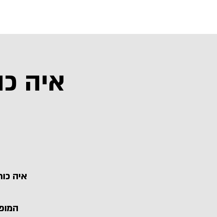
בית
איה כו
איה כור