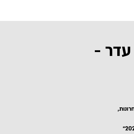
אלבומים
עדר -
רונות,
המופע יכלול שירים אהובים מאלבומים קודמים, מהפרוייקט ״2023״