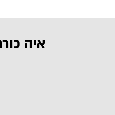
בית
איה כור